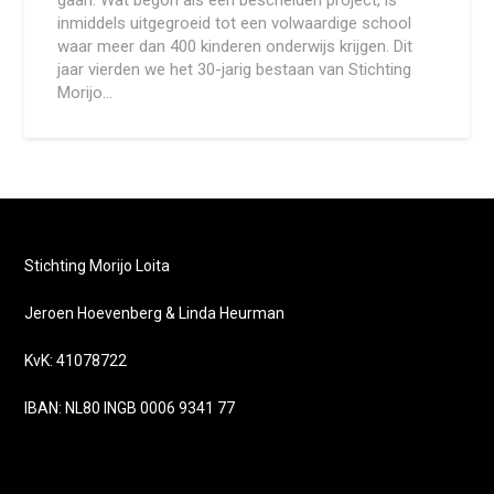
gaan. Wat begon als een bescheiden project, is
inmiddels uitgegroeid tot een volwaardige school
waar meer dan 400 kinderen onderwijs krijgen. Dit
jaar vierden we het 30-jarig bestaan van Stichting
Morijo…
Stichting Morijo Loita
Jeroen Hoevenberg & Linda Heurman
KvK: 41078722
IBAN: NL80 INGB 0006 9341 77