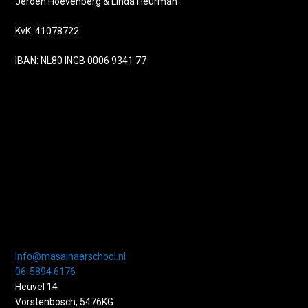
Jeroen Hoevenberg & Linda Heurman
KvK: 41078722
IBAN: NL80 INGB 0006 9341 77
Info@masainaarschool.nl
06-5894 6176
Heuvel 14
Vorstenbosch
,
5476KG