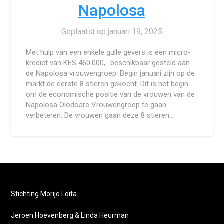
Napolosa
Geplaatst op
januari 19, 2025
Met hulp van een enkele gulle gevers is een micro-
krediet van KES 460.000,- beschikbaar gesteld aan
de Napolosa vrouwengroep. Begin januari zijn op de
markt de eerste 8 stieren gekocht. Dit is het begin
om de economische positie van de vrouwen van de
Napolosa Olodoare Vrouwengroep te gaan
verbeteren. De vrouwen gaan deze 8 stieren…
Stichting Morijo Loita
Jeroen Hoevenberg & Linda Heurman